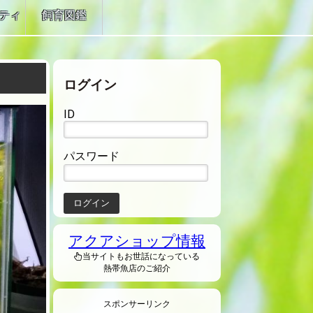
ティ
飼育図鑑
ログイン
ID
パスワード
アクアショップ情報
当サイトもお世話になっている
熱帯魚店のご紹介
スポンサーリンク