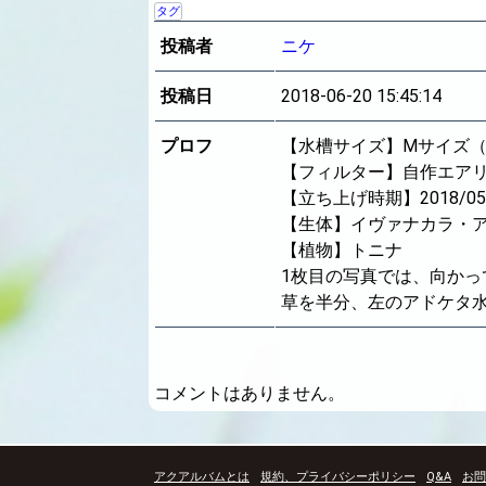
タグ
投稿者
ニケ
投稿日
2018-06-20 15:45:14
プロフ
【水槽サイズ】Mサイズ（3
【フィルター】自作エア
【立ち上げ時期】2018/05
【生体】イヴァナカラ・
【植物】トニナ
1枚目の写真では、向か
草を半分、左のアドケタ水
コメントはありません。
アクアルバムとは
規約、プライバシーポリシー
Q&A
お問