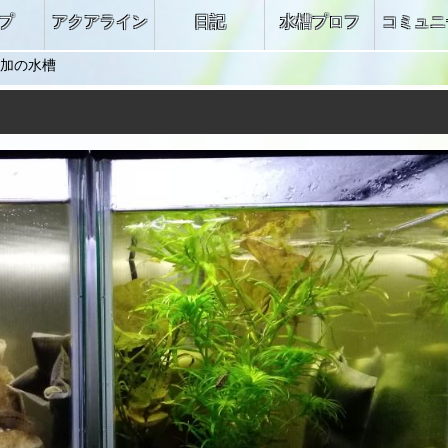
プ
アクアライン
日記
水槽プロフ
コミュニ
加の水槽