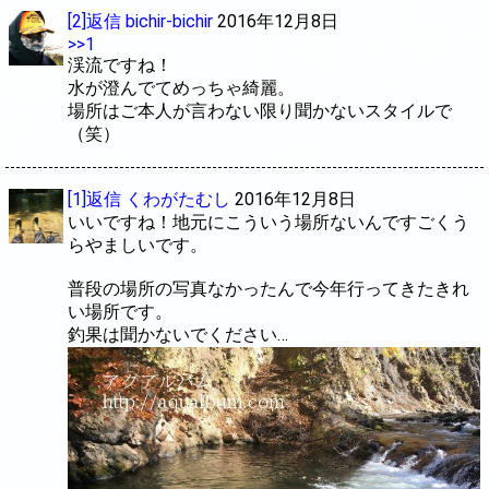
[2]返信
bichir-bichir
2016年12月8日
>>1
渓流ですね！
水が澄んでてめっちゃ綺麗。
場所はご本人が言わない限り聞かないスタイルで
（笑）
[1]返信
くわがたむし
2016年12月8日
いいですね！地元にこういう場所ないんですごくう
らやましいです。
普段の場所の写真なかったんで今年行ってきたきれ
い場所です。
釣果は聞かないでください…