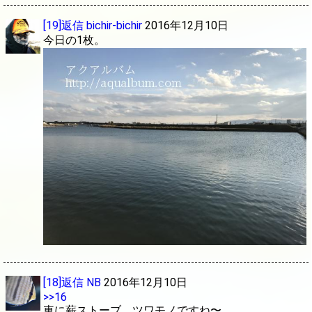
[19]返信
bichir-bichir
2016年12月10日
今日の1枚。
[18]返信
NB
2016年12月10日
>>16
車に薪ストーブ、ツワモノですね〜