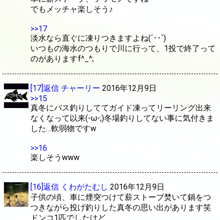
でもメッチャ楽しそう♪
>>17
淡水なら直ぐに凍りつきますよね(´･･`)
いつもの海水のつもりで川に行って、1投で終了って
のがありますf^_^;
[17]返信
チャーリー
2016年12月9日
>>15
真冬にバス釣りしててガイド凍ってリーリング出来
なくなって以来(-ω-;)冬場釣りしてない事に気付きま
した…軟弱物ですw
>>16
楽しそうwww
[16]返信
くわがたむし
2016年12月9日
子供の頃、車に煙突つけて薪ストーブ焚いて鍋をつ
つきながら投げ釣りした真冬の思い出があります笑
ドンコ1匹でしたけど…