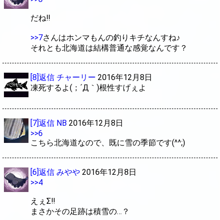
だね‼
>>7
さんはホンマもんの釣りキチなんすね♪
それとも北海道は結構普通な感覚なんです？
[8]返信
チャーリー
2016年12月8日
凍死するよ(；´Д｀)根性すげぇよ
[7]返信
NB
2016年12月8日
>>6
こちら北海道なので、既に雪の季節です(^^;)
[6]返信
みやや
2016年12月8日
>>4
えぇΣ‼
まさかその足跡は積雪の…？