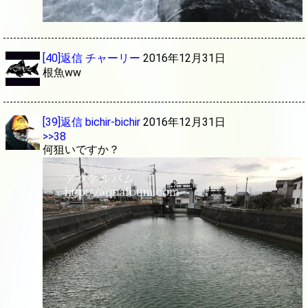
[40]返信
チャーリー
2016年12月31日
根魚ww
[39]返信
bichir-bichir
2016年12月31日
>>38
何狙いですか？