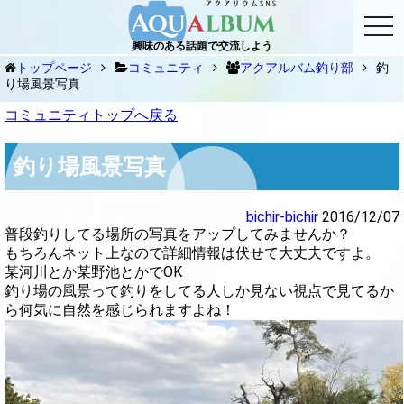
togg
navi
興味のある話題で交流しよう
トップページ
コミュニティ
アクアルバム釣り部
釣
り場風景写真
コミュニティトップへ戻る
釣り場風景写真
bichir-bichir
2016/12/07
普段釣りしてる場所の写真をアップしてみませんか？
もちろんネット上なので詳細情報は伏せて大丈夫ですよ。
某河川とか某野池とかでOK
釣り場の風景って釣りをしてる人しか見ない視点で見てるか
ら何気に自然を感じられますよね！