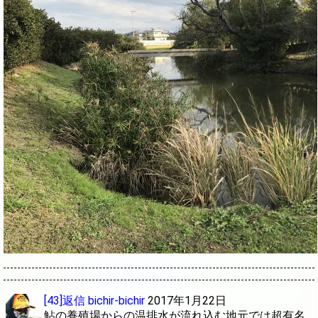
[43]返信
bichir-bichir
2017年1月22日
鮎の養殖場からの温排水が流れ込む地元では超有名