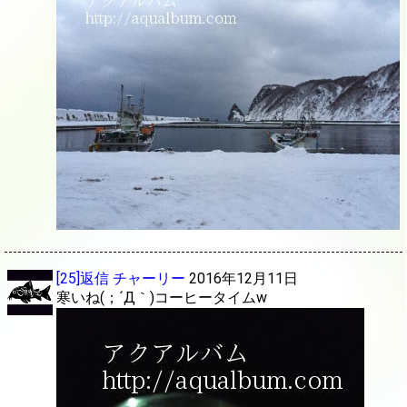
[25]返信
チャーリー
2016年12月11日
寒いね(；´Д｀)コーヒータイムw