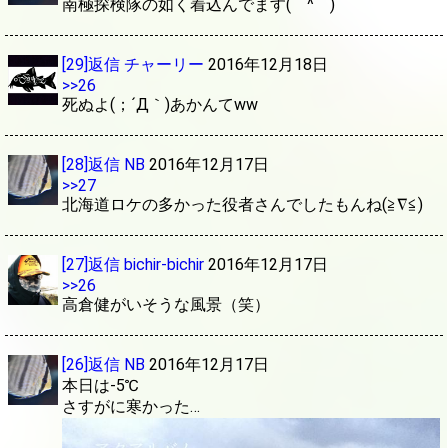
南極探検隊の如く着込んでます(￣^￣)ゞ
[29]返信
チャーリー
2016年12月18日
>>26
死ぬよ(；´Д｀)あかんてww
[28]返信
NB
2016年12月17日
>>27
北海道ロケの多かった役者さんでしたもんね(≧∇≦)
[27]返信
bichir-bichir
2016年12月17日
>>26
高倉健がいそうな風景（笑）
[26]返信
NB
2016年12月17日
本日は-5℃
さすがに寒かった…