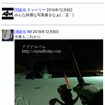
[5]返信
チャーリー
2016年12月8日
みんな綺麗な写真撮るなぁ(；´Д｀)
[4]返信
NB
2016年12月8日
今夜もこれから