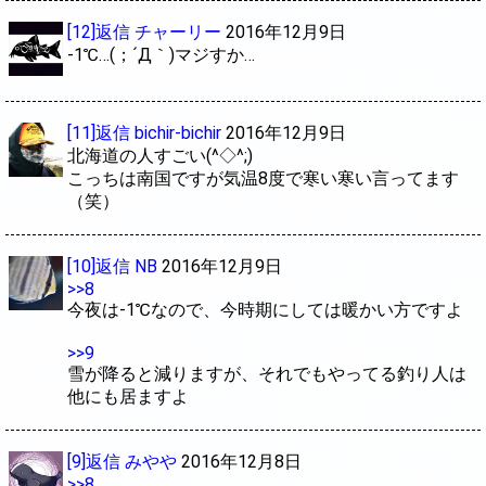
[12]返信
チャーリー
2016年12月9日
-1℃…(；´Д｀)マジすか…
[11]返信
bichir-bichir
2016年12月9日
北海道の人すごい(^◇^;)
こっちは南国ですが気温8度で寒い寒い言ってます
（笑）
[10]返信
NB
2016年12月9日
>>8
今夜は-1℃なので、今時期にしては暖かい方ですよ
>>9
雪が降ると減りますが、それでもやってる釣り人は
他にも居ますよ
[9]返信
みやや
2016年12月8日
>>8