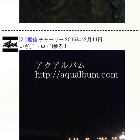
[21]返信
チャーリー
2016年12月11日
いざ(｀・ω・´)参る！