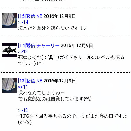
[15]返信
NB
2016年12月9日
>>14
海水だと意外と凍らないですよ♪
[14]返信
チャーリー
2016年12月9日
>>13
死ぬよそれ(；´Д｀)ガイドもリールのレベルも凍る
でしょうに…
[13]返信
NB
2016年12月9日
>>11
慣れなんでしょうね～
でも変態なのは自覚しています(^^;)
>>12
-10℃を下回る事もあるので、まだまだ序の口ですよ
(≧▽≦)