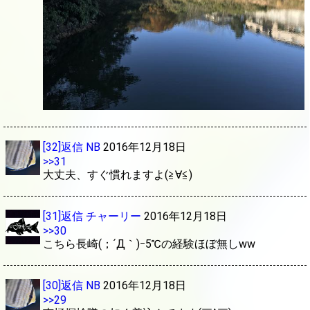
[32]返信
NB
2016年12月18日
>>31
大丈夫、すぐ慣れますよ(≧∀≦)
[31]返信
チャーリー
2016年12月18日
>>30
こちら長崎(；´Д｀)ｰ5℃の経験ほぼ無しww
[30]返信
NB
2016年12月18日
>>29