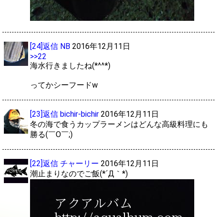
[24]返信
NB
2016年12月11日
>>22
海水行きましたね(*^^*)
ってかシーフードw
[23]返信
bichir-bichir
2016年12月11日
冬の海で食うカップラーメンはどんな高級料理にも
勝る(￣O￣;)
[22]返信
チャーリー
2016年12月11日
潮止まりなのでご飯(*´Д｀*)