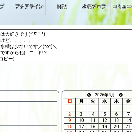
プ
アクアライン
日記
水槽プロフ
コミュニ
大好きです(*´∇｀*)
すけど、、、、、
水槽は少ないです／(^o^)＼
すからね(￣□￣;)!!？
rコピー)
2026年8月
日
月
火
水
木
金
2
3
4
5
6
7
9
10
11
12
13
14
16
17
18
19
20
21