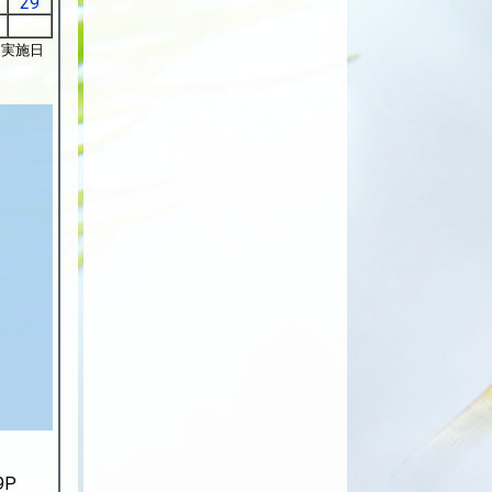
29
テ実施日
9P