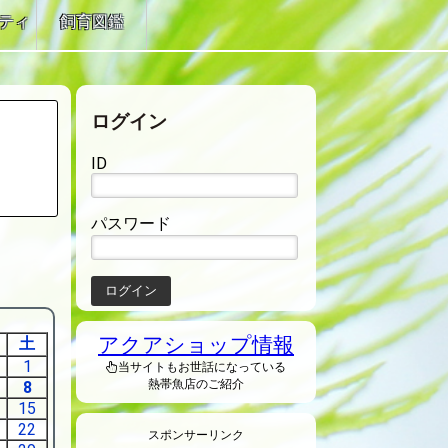
ティ
飼育図鑑
ログイン
ID
パスワード
アクアショップ情報
土
1
当サイトもお世話になっている
熱帯魚店のご紹介
8
15
22
スポンサーリンク