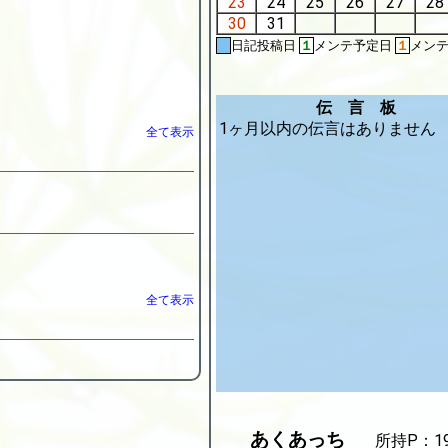
23
24
25
26
27
28
30
31
日記投稿日
１
メンテ予定日
１
メン
伝 言 板
1ヶ月以内の伝言はありません
全て表示
全て表示
あくあっち
所持P：1