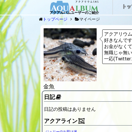
トッ
アクアルバムユーザーのご紹介
トップページ
マイページ
アクアリウムは
好きなんで
お金がなくて
無職じゃ無いで
一応(Twitte
金魚
日記
日記の投稿はありません
アクアライン
ジュリーのお肌は迷路みたい(^∇^) てかあんたジュリー(・・?トリリネアータスじゃない(?_?)